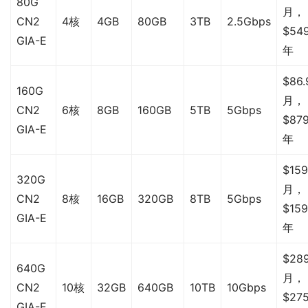
80G
月，
CN2
4核
4GB
80GB
3TB
2.5Gbps
$549
GIA-E
年
$86.
160G
月，
CN2
6核
8GB
160GB
5TB
5Gbps
$879
GIA-E
年
$159
320G
月，
CN2
8核
16GB
320GB
8TB
5Gbps
$159
GIA-E
年
$289
640G
月，
CN2
10核
32GB
640GB
10TB
10Gbps
$275
GIA-E