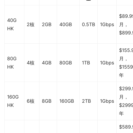
$89.9
40G
2核
2GB
40GB
0.5TB
1Gbps
月，
HK
$899
$155.
80G
月，
4核
4GB
80GB
1TB
1Gbps
HK
$1559
年
$299.
160G
月，
6核
8GB
160GB
2TB
1Gbps
HK
$2999
年
$589.