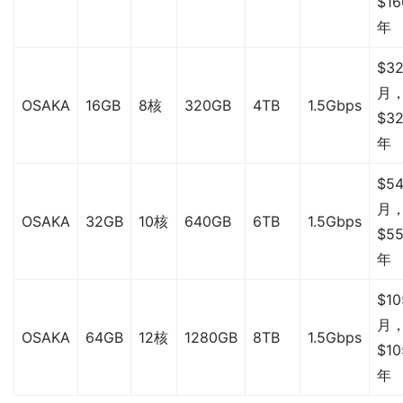
$16
年
$32
月
OSAKA
16GB
8核
320GB
4TB
1.5Gbps
$32
年
$54
月
OSAKA
32GB
10核
640GB
6TB
1.5Gbps
$55
年
$10
月
OSAKA
64GB
12核
1280GB
8TB
1.5Gbps
$10
年