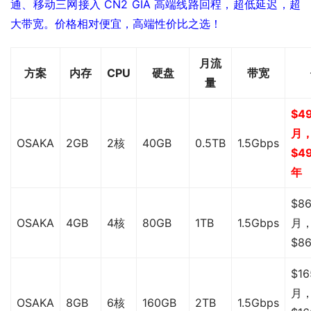
通、移动三网接入 CN2 GIA 高端线路回程，超低延迟，超
大带宽。价格相对便宜，高端性价比之选！
月流
方案
内存
CPU
硬盘
带宽
量
$49
月
OSAKA
2GB
2核
40GB
0.5TB
1.5Gbps
$49
年
$86
OSAKA
4GB
4核
80GB
1TB
1.5Gbps
月
$86
$16
月
OSAKA
8GB
6核
160GB
2TB
1.5Gbps