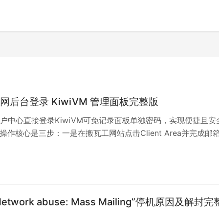
网后台登录 KiwiVM 管理面板完整版
户中心直接登录KiwiVM可免记录面板单独密码，实现便捷且安
。操作核心是三步：一是在搬瓦工网站点击Client Area并完成邮
的2FA）验证；二是在顶部菜单选择Services→My Services
位目标VPS并点击右侧齿轮的Manage；三是在弹单中选择Ope
M，系统会在新标签页打开仪表盘并完成会话。登录后应核对面板显
，若加载缓慢则刷新或更换网络；常见后续操作包括系统重装与快
迁移与线路调整，以及通过Audit Log进行安全审计。
twork abuse: Mass Mailing”停机原因及解封完