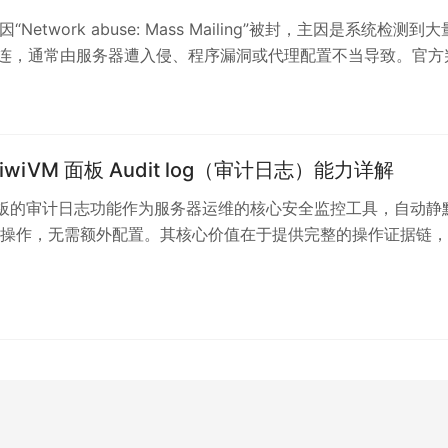
“Network abuse: Mass Mailing”被封，主因是系统检测到
外连，通常由服务器遭入侵、程序漏洞或代理配置不当导致。官方
iwiVM面板显示封禁理由及日志证据，每年仅提供3次手动解封
将面临长期停机。解封后必须立即重装纯净操作系统，否则问题
恢复操作需先停机再重装，避免黑客残留程序持续发信。用户需
，频繁违规可能使服务器被标记为不可信，影响后续使用。
iwiVM 面板 Audit log（审计日志）能力详解
M面板的审计日志功能作为服务器运维的核心安全监控工具，自动静
操作，无需额外配置。其核心价值在于提供完整的操作证据链，
时间戳（自动适配浏览器时区如Asia/Shanghai）、源IP地址
，支持追溯系统变更与排查异常登录。功能内置高频操作词典（
重置、机房迁移等），并明确127.0.0.1记录属官方合法跳转。管
日志，确认关键操作生效并为技术支持提供精准时间证据，从而
户安全与运维透明度。