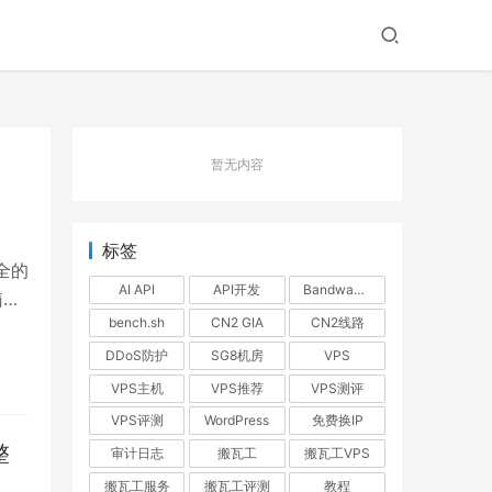
暂无内容
标签
全的
AI API
API开发
BandwagonHost
箱与
bench.sh
CN2 GIA
CN2线路
，在
n
DDoS防护
SG8机房
VPS
示的
VPS主机
VPS推荐
VPS测评
照
VPS评测
WordPress
免费换IP
整
审计日志
搬瓦工
搬瓦工VPS
搬瓦工服务
搬瓦工评测
教程