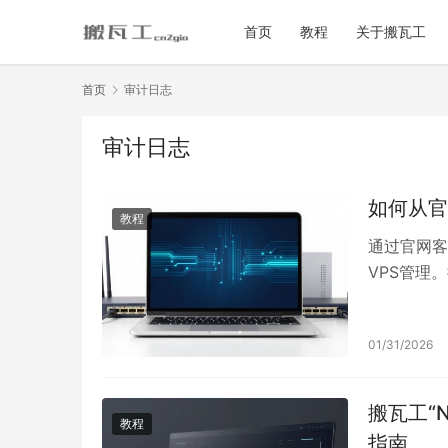
首页
教程
关于搬瓦工
首页
审计日志
审计日志
如何从官
教程
通过官网客
VPS管理
密码（及可能
服务列表定
01/31/2026
KiwiV
IP与端口
备份、机房
搬瓦工“Ne
教程
指南