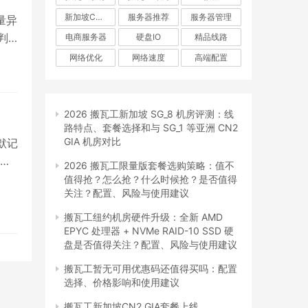
新加坡CN2 GIA
服务器推荐
服务器管理
大量异
判
电商服务器
硬盘IO
精品线路
机
网络优化
网络速度
高端配置
会
承
2026 搬瓦工新加坡 SG_8 机房评测：线
路特点、套餐选择和与 SG_1 等亚洲 CN2
GIA 机房对比
默记
包
2026 搬瓦工限量版套餐选购策略：值不
及具
值得抢？怎么抢？什么时候抢？是否值得
关注？配置、风险与使用建议
如
理员
搬瓦工纽约机房硬件升级：全新 AMD
EPYC 处理器 + NVMe RAID-10 SSD 硬
保
盘是否值得关注？配置、风险与使用建议
搬瓦工暂无可用优惠码还值得买吗：配置
选择、价格影响和使用建议
搬瓦工新加坡CN2 GIA套餐上线，