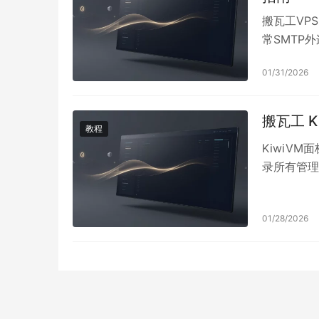
搬瓦工VPS因
常SMTP
定后会在K
01/31/2026
会，耗尽后
重复发生；
担安全责任
搬瓦工 K
教程
KiwiV
录所有管理
含精确到秒的
体行为描述
01/28/2026
Root密码
应定期核对
障VPS账