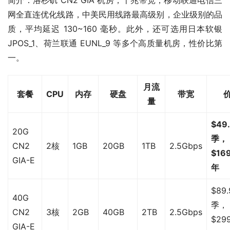
简介：洛杉矶 CN2 GIA 机房，千兆带宽，移动联通电信三
网全直连优化线路，中美民用线路最高级别，企业级别的品
质，平均延迟 130~160 毫秒。此外，还可选用日本软银 
JPOS_1、荷兰联通 EUNL_9 等多个高质量机房，性价比第
一。
月流
套餐
CPU
内存
硬盘
带宽
量
$49
20G
季，
CN2
2核
1GB
20GB
1TB
2.5Gbps
$169
GIA-E
年
$89.
40G
季，
CN2
3核
2GB
40GB
2TB
2.5Gbps
$299
GIA-E