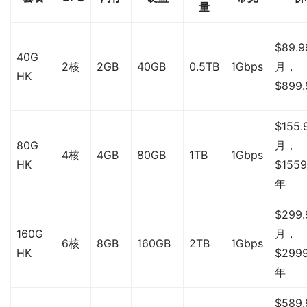
量
$89.9
40G
2核
2GB
40GB
0.5TB
1Gbps
月，
HK
$899
$155.
80G
月，
4核
4GB
80GB
1TB
1Gbps
HK
$1559
年
$299.
160G
月，
6核
8GB
160GB
2TB
1Gbps
HK
$2999
年
$589.