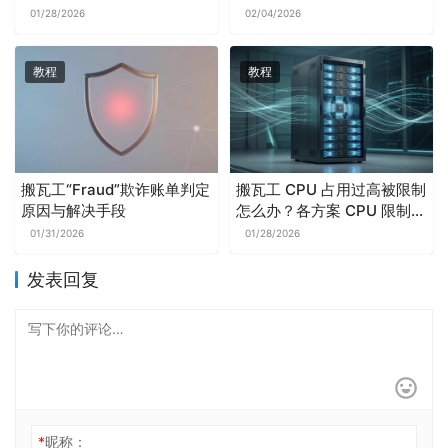
方网页终端全流程
01/28/2026
02/04/2026
教程
教程
搬瓦工“Fraud”欺诈账单判定
搬瓦工 CPU 占用过高被限制
原因与解决手段
怎么办？各方案 CPU 限制阈
值与排障流程
01/31/2026
01/28/2026
发表回复
*
昵称：