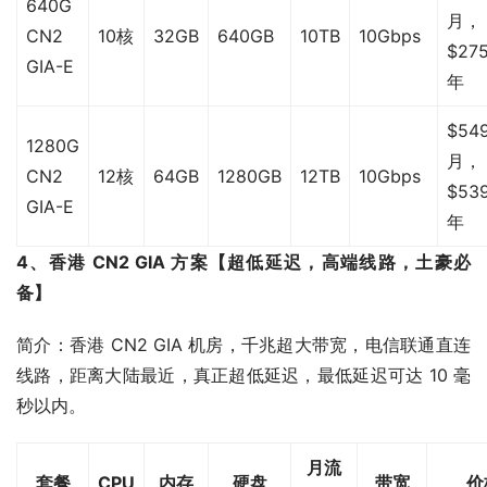
640G
月，
CN2
10核
32GB
640GB
10TB
10Gbps
$275
GIA-E
年
$549
1280G
月，
CN2
12核
64GB
1280GB
12TB
10Gbps
$539
GIA-E
年
4、香港 CN2 GIA 方案【超低延迟，高端线路，土豪必
备】
简介：香港 CN2 GIA 机房，千兆超大带宽，电信联通直连
线路，距离大陆最近，真正超低延迟，最低延迟可达 10 毫
秒以内。
月流
套餐
CPU
内存
硬盘
带宽
价