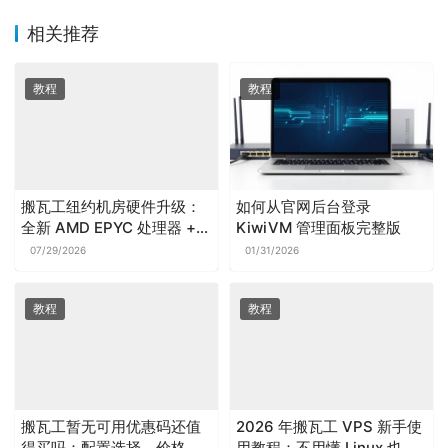
相关推荐
教程
教程
搬瓦工纽约机房硬件升级：
如何从官网后台登录
全新 AMD EPYC 处理器 +
KiwiVM 管理面板完整版
NVMe RAID-10 SSD 硬盘
07/29/2026
01/31/2026
是否值得关注？配置、风险
与使用建议
教程
教程
搬瓦工暂无可用优惠码还值
2026 年搬瓦工 VPS 新手使
得买吗：配置选择、价格影
用教程：不用懂 Linux 也能