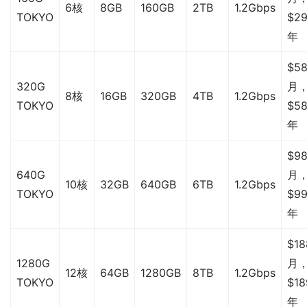
6核
8GB
160GB
2TB
1.2Gbps
TOKYO
$29
年
$58
320G
月
8核
16GB
320GB
4TB
1.2Gbps
TOKYO
$58
年
$98
640G
月
10核
32GB
640GB
6TB
1.2Gbps
TOKYO
$99
年
$18
1280G
月
12核
64GB
1280GB
8TB
1.2Gbps
TOKYO
$18
年