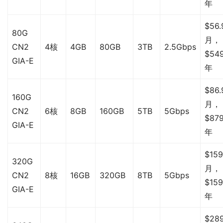
年
$56.
80G
月，
CN2
4核
4GB
80GB
3TB
2.5Gbps
$549
GIA-E
年
$86.
160G
月，
CN2
6核
8GB
160GB
5TB
5Gbps
$879
GIA-E
年
$159
320G
月，
CN2
8核
16GB
320GB
8TB
5Gbps
$159
GIA-E
年
$289