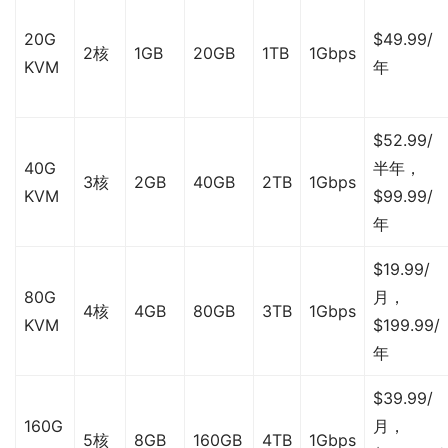
20G
$49.99/
2核
1GB
20GB
1TB
1Gbps
KVM
年
$52.99/
40G
半年，
3核
2GB
40GB
2TB
1Gbps
KVM
$99.99/
年
$19.99/
80G
月，
4核
4GB
80GB
3TB
1Gbps
KVM
$199.99/
年
$39.99/
160G
月，
5核
8GB
160GB
4TB
1Gbps