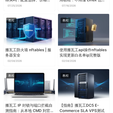
响和使用建议
用 AI 助手管理服务器
07/25/2026
07/16/2026
教程
教程
搬瓦工防火墙 nftables | 服
使用搬瓦工api操作nftables
务器安全
实现更新白名单ip完整版
02/04/2026
02/04/2026
教程
教程
搬瓦工 IP 封锁与端口拦截自
【指南】搬瓦工DC5 E-
测指南：从本地 CMD 到官
Commerce SLA VPS测试