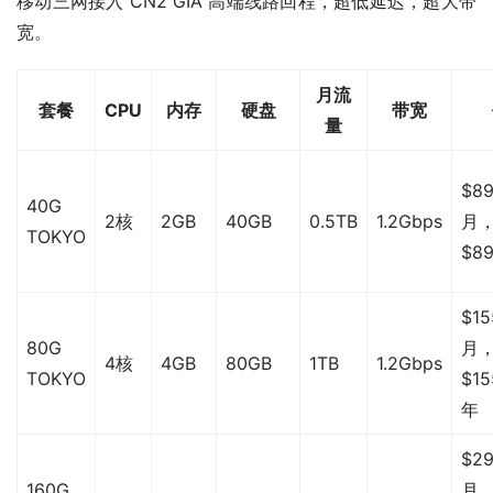
移动三网接入 CN2 GIA 高端线路回程，超低延迟，超大带
宽。
月流
套餐
CPU
内存
硬盘
带宽
量
$89
40G
2核
2GB
40GB
0.5TB
1.2Gbps
月
TOKYO
$89
$15
80G
月
4核
4GB
80GB
1TB
1.2Gbps
TOKYO
$15
年
$29
160G
月